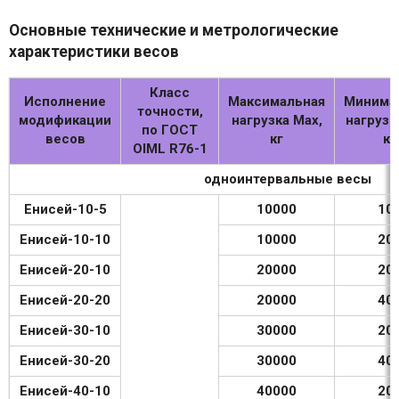
Основные технические и метрологические
характеристики весов
Класс
Исполнение
Максимальная
Минима
точности,
модификации
нагрузка Max,
нагрузк
по ГОСТ
весов
кг
кг
OIML R76-1
одноинтервальные весы
Енисей-10-5
10000
10
Енисей-10-10
10000
20
Енисей-20-10
20000
20
Енисей-20-20
20000
40
Енисей-30-10
30000
20
Енисей-30-20
30000
40
Енисей-40-10
40000
20