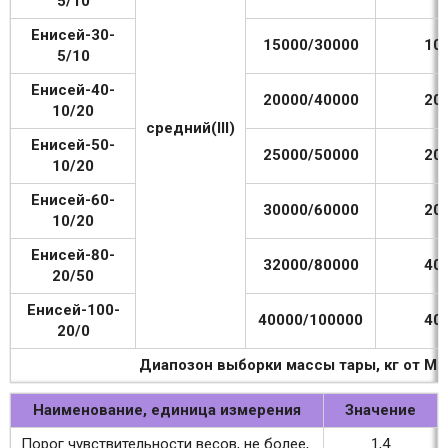
5/10
Енисей-30-
15000/30000
10
5/10
Енисей-40-
20000/40000
20
10/20
средний(III)
Енисей-50-
25000/50000
20
10/20
Енисей-60-
30000/60000
20
10/20
Енисей-80-
32000/80000
40
20/50
Енисей-100-
40000/100000
40
20/0
Диапозон выборки массы тары, кг от Mi
Наименование, единица измерения
Значение
Порог чувствительности весов, не более,
1,4