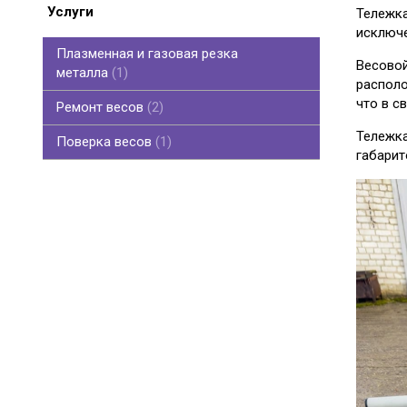
Услуги
Тележка
исключе
Плазменная и газовая резка
Весовой
металла
1
располо
что в с
Ремонт весов
2
Тележка
Поверка весов
1
габарит