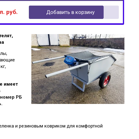
. руб.
Добавить в корзину
телят,
ва
лы,
шающие
кг,
е имеет
в
 номер РБ
.
теленка и резиновым ковриком для комфортной