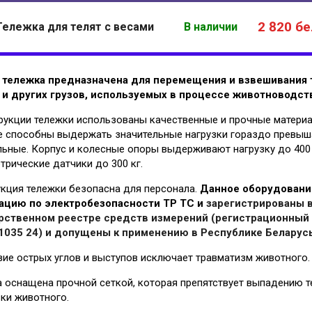
2 820
бел
Тележка для телят с весами
В наличии
 тележка предназначена для перемещения и взвешивания 
 и других грузов, используемых в процессе животноводст
рукции тележки использованы качественные и прочные материа
е способны выдержать значительные нагрузки гораздо превы
ьные. Корпус и колесные опоры выдерживают нагрузку до 400 
трические датчики до 300 кг.
кция тележки
безопасна для персонала.
Д
анное оборудовани
ацию по электробезопасности ТР ТС и
зарегистрированы 
рственном реестре средств измерений (регистрационный
11035 24) и допущены к применению в Республике Беларусь
вие острых углов и выступов исключает травматизм животного.
 оснащена прочной сеткой, которая препятствует выпадению 
ки животного.