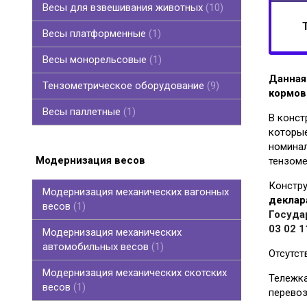
Весы для взвешивания животных
10
Весы платформенные
1
Весы монорельсовые
1
Данная
Тензометрическое оборудование
9
кормов
Тензометрическое оборудование
Весовые индикаторы
Соединительные коробки
Узлы встройки и кабеля
смотреть все
Весы паллетные
1
В конст
которы
номинал
Модернизация весов
тензоме
Констру
Модернизация механических вагонных
деклар
весов
1
Госуда
03 02 
Модернизация механических
автомобильных весов
1
Отсутст
Модернизация механических скотских
Тележка
весов
1
перевоз