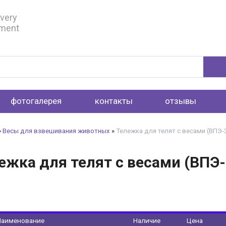
ivery
pment
фотогалерея
контакты
отзывы
»
Весы для взвешивания животных
»
Тележка для телят с весами (ВПЭ-
ежка для телят с весами (ВПЭ
Наименование
Наличие
Цена