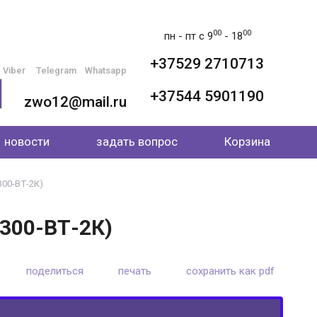
00
00
пн - пт с 9
- 18
+37529 2710713
Viber
Telegram
Whatsapp
+37544 5901190
zwo12@mail.ru
новости
задать вопрос
Корзина
300-ВТ-2К)
-300-ВТ-2К)
поделиться
печать
сохранить как pdf